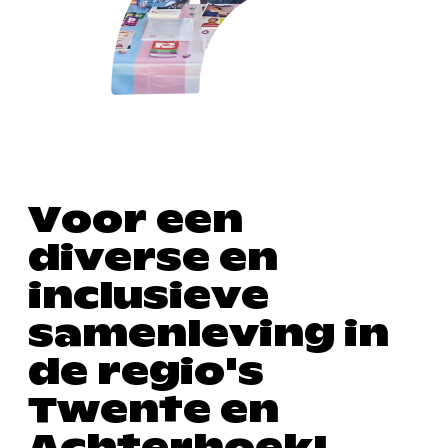
V
o
o
r
e
e
n
d
i
v
e
r
s
e
e
n
i
n
c
l
u
s
i
e
v
e
s
a
m
e
n
l
e
v
i
n
g
i
n
d
e
r
e
g
i
o
'
s
T
w
e
n
t
e
e
n
A
c
h
t
e
r
h
o
e
k
!