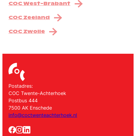
COC West-Brabant
COC Zeeland
COC Zwolle
Postadres:
COC Twente-Achterhoek
Postbus 444
7500 AK Enschede
info@coctwenteachterhoek.nl