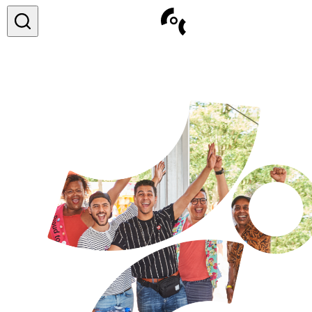
COC&
Over ons
Vacatures
Contact