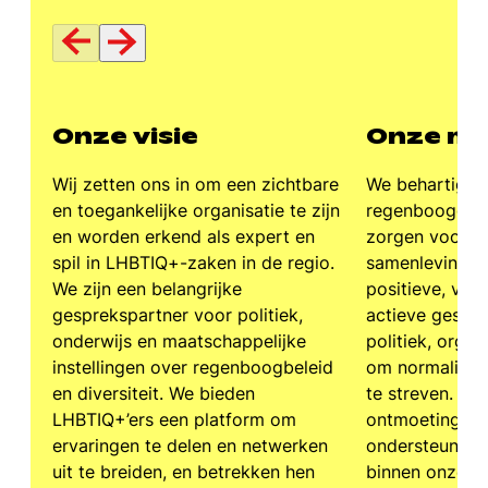
Onze visie
Onze mi
Wij zetten ons in om een zichtbare
We behartigen
en toegankelijke organisatie te zijn
regenbooggem
en worden erkend als expert en
zorgen voor ed
spil in LHBTIQ+-zaken in de regio.
samenleving. W
We zijn een belangrijke
positieve, ver
gesprekspartner voor politiek,
actieve gespr
onderwijs en maatschappelijke
politiek, organ
instellingen over regenboogbeleid
om normalisati
en diversiteit. We bieden
te streven. We 
LHBTIQ+’ers een platform om
ontmoeting en 
ervaringen te delen en netwerken
ondersteuning
uit te breiden, en betrekken hen
binnen onze g