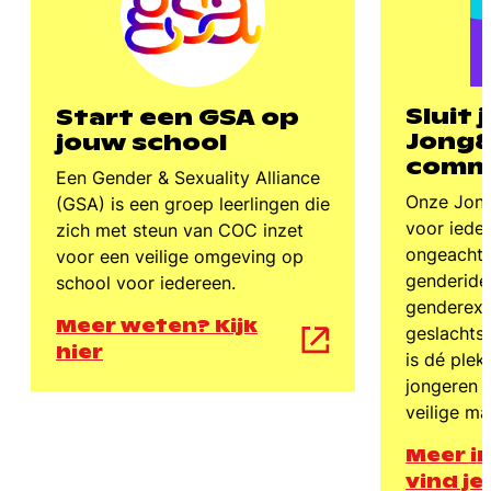
Sluit 
Start een GSA op
Jong
jouw school
comm
Een Gender & Sexuality Alliance
Onze Jong
(GSA) is een groep leerlingen die
voor ieder
zich met steun van COC inzet
ongeacht 
voor een veilige omgeving op
genderiden
school voor iedereen.
genderexp
Meer weten? Kijk
geslachts
hier
is dé ple
jongeren o
veilige ma
Meer i
vind je