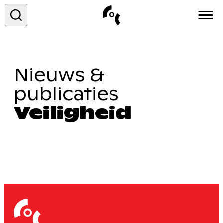
COC&
Nieuws &
Over ons
publicaties
Vacatures
Veiligheid
Contact