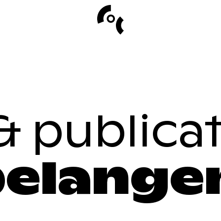
Personen met een beperking
Tran
 publicat
Jongeren & onderwijs
50-Plussers
belange