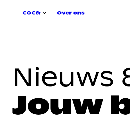
COC&
Over ons
COC&
Over ons
Vacatures
COC&
Nieuws &
Contact
COC richt zich actief op verschillende
thema's. Dat zijn:
Jouw 