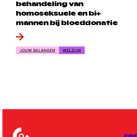
behandeling van
homoseksuele en bi+
mannen bij bloeddonatie
JOUW BELANGEN
WELZIJN
CO