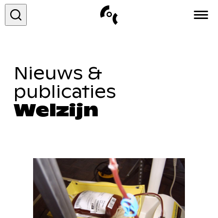
COC&
Nieuws &
Over ons
publicaties
Vacatures
Welzijn
Contact